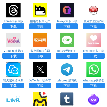
Threads安卓版
猫箱老版本无广
Tavo安卓版下载
蘑菇加速器官网
下载
告版
版下载
下载
下载
下载
下载
VSoul ai聊天软
收奖网app官网
pop聊天软件官
lovemo官方下载
件APP官方最新
版下载
方正版
下载
下载
下载
下载
版
聊天记录读取助
X(Twitter) 软件下
telegreat纸飞机
whatsapp安装包
手app
载
中文版下载
下载安卓
下载
下载
下载
下载