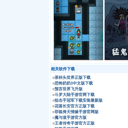
相关软件下载
○
茶杯头世界正版下载
○
恐怖奶奶3中文版下载
○
预言世界飞升版
○
斗罗大陆手游官网下载
○
狙击手冠军下载安装最新版
○
花落长安官方正版下载
○
菲狐倚天情缘手游官网版
○
魔与道手游官方版
○
王者传奇手游官方正版