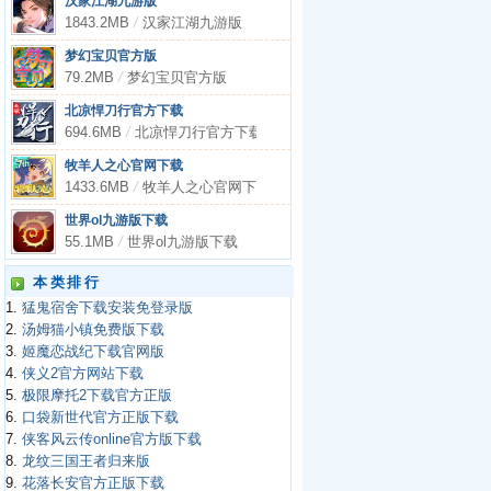
汉家江湖九游版
1843.2MB
/
汉家江湖九游版
梦幻宝贝官方版
79.2MB
/
梦幻宝贝官方版
北凉悍刀行官方下载
694.6MB
/
北凉悍刀行官方下载
牧羊人之心官网下载
1433.6MB
/
牧羊人之心官网下载
世界ol九游版下载
55.1MB
/
世界ol九游版下载
本类排行
1.
猛鬼宿舍下载安装免登录版
2.
汤姆猫小镇免费版下载
3.
姬魔恋战纪下载官网版
4.
侠义2官方网站下载
5.
极限摩托2下载官方正版
6.
口袋新世代官方正版下载
7.
侠客风云传online官方版下载
8.
龙纹三国王者归来版
9.
花落长安官方正版下载