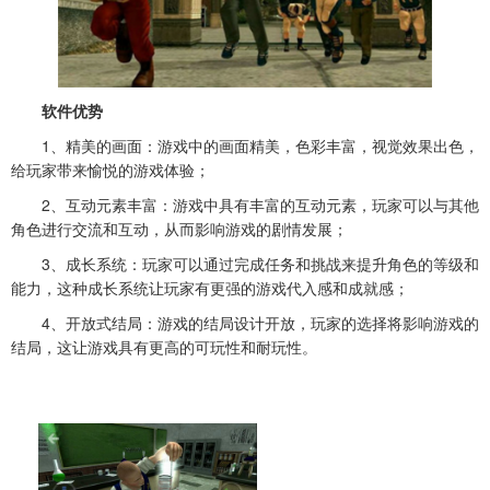
软件优势
1、精美的画面：游戏中的画面精美，色彩丰富，视觉效果出色，
给玩家带来愉悦的游戏体验；
2、互动元素丰富：游戏中具有丰富的互动元素，玩家可以与其他
角色进行交流和互动，从而影响游戏的剧情发展；
3、成长系统：玩家可以通过完成任务和挑战来提升角色的等级和
能力，这种成长系统让玩家有更强的游戏代入感和成就感；
4、开放式结局：游戏的结局设计开放，玩家的选择将影响游戏的
结局，这让游戏具有更高的可玩性和耐玩性。