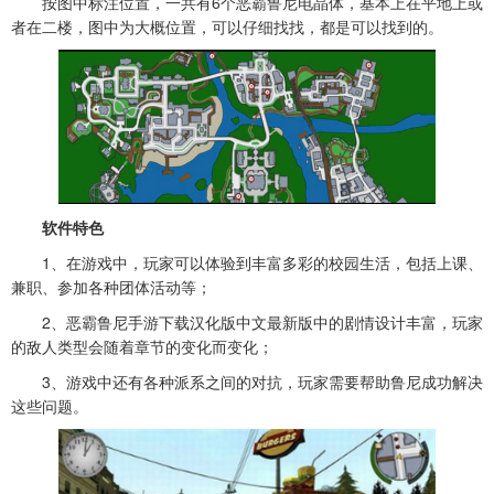
按图中标注位置，一共有6个恶霸鲁尼电晶体，基本上在平地上或
者在二楼，图中为大概位置，可以仔细找找，都是可以找到的。
软件特色
1、在游戏中，玩家可以体验到丰富多彩的校园生活，包括上课、
兼职、参加各种团体活动等；
2、恶霸鲁尼手游下载汉化版中文最新版中的剧情设计丰富，玩家
的敌人类型会随着章节的变化而变化；
3、游戏中还有各种派系之间的对抗，玩家需要帮助鲁尼成功解决
这些问题。