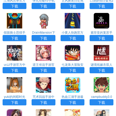
江湖风云录官方
弹丸论破v3手机
古风换装日记免
口袋妖怪白金光2
版下载
版下载简体中文
广告下载
手机汉化版
下载
下载
下载
下载
版
假面骑士恐惧手
DrainMansion下
小黄人快跑官方
索菲亚的复苏手
机变身模拟器游
载安卓版
正版下载闯关
机中文版
下载
下载
下载
下载
戏下载
urJJ手游官方中
逆王传说手游官
七龙珠大冒险安
谜境纸嫁衣双人
文版
方正版
卓移植版中文版
版
下载
下载
下载
下载
下载
yuki的闲暇时光
咒术回战手游中
热血江湖手游最
campbuddy3.0
下载免费版
文版
新sf
汉化版 APP
下载
下载
下载
下载