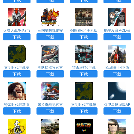
火柴人战争遗产3
三国塔防魏传安
钢铁雄心4手机版
躺平发育MOD菜
(Stick War 3)士
卓版游戏
单版（猛鬼宿
下载
下载
下载
下载
兵无限召唤版v20
舍）
21.1.974安卓版
文明时代下载安
舰队指挥官官方
猎杀潜航6下载
欧洲骑士4正版
装中文版免费最
版
下载
下载
下载
下载
新版
野蛮时代最新版
米拉奇战记官方
文明时代下载破
保卫星球游戏AP
版
解版无限金币最
P下载
下载
下载
下载
下载
新版