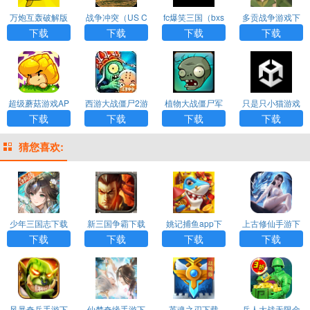
万炮互轰破解版
战争冲突（US C
fc爆笑三国（bxs
多贡战争游戏下
最新版app下载
onflict）中文版下
g）游戏APP下载
载
下载
下载
下载
下载
载最新版v1.15.1
00安卓手机版
超级蘑菇游戏AP
西游大战僵尸2游
植物大战僵尸军
只是只小猫游戏
P下载
戏APP下载
事版游戏APP下
下载
下载
下载
下载
下载
载
猜您喜欢:
少年三国志下载
新三国争霸下载
姚记捕鱼app下
上古修仙手游下
载
载
下载
下载
下载
下载
风暴奇兵手游下
仙梦奇缘手游下
英魂之刃下载
兵人大战无限金