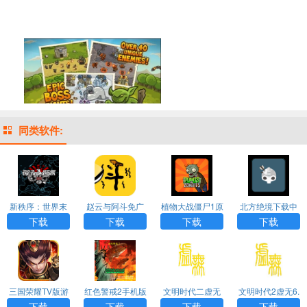
同类软件:
新秩序：世界末
赵云与阿斗免广
植物大战僵尸1原
北方绝境下载中
日汉化版游戏AP
告版下载
版下载中文版
文版
下载
下载
下载
下载
P下载
三国荣耀TV版游
红色警戒2手机版
文明时代二虚无
文明时代2虚无6.
戏APP下载
中文版下载
0最新版
下载
下载
下载
下载