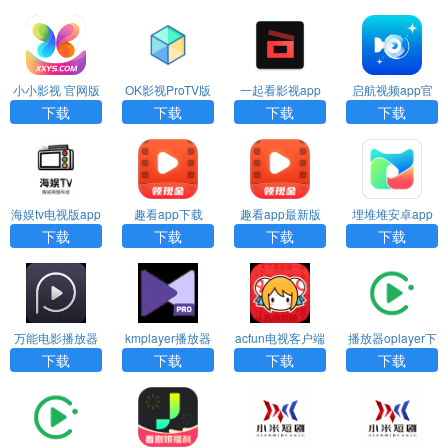
小小影视 官网版
OK影视ProTV版
一起看影视app
启航视频app官
下载2026
官方下载
官方下载最新版
方下载
下载
下载
下载
下载
本
海娱tv电视版app
趣看app下载
趣看app最新版
埋堆堆安卓app
下载
本
下载
下载
下载
下载
下载
万能电影播放器
kmplayer播放器
acfun电视客户端
播放器oplayer下
手机版app下载
app下载
app下载
载app
下载
下载
下载
下载