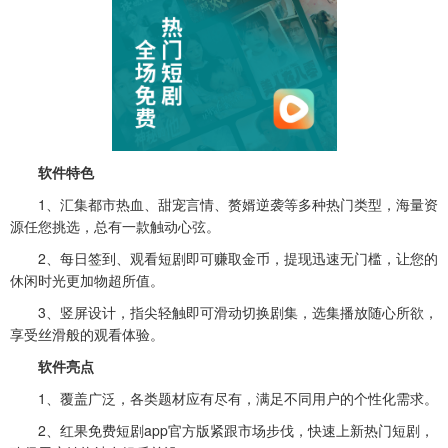
软件特色
1、汇集都市热血、甜宠言情、赘婿逆袭等多种热门类型，海量资
源任您挑选，总有一款触动心弦。
2、每日签到、观看短剧即可赚取金币，提现迅速无门槛，让您的
休闲时光更加物超所值。
3、竖屏设计，指尖轻触即可滑动切换剧集，选集播放随心所欲，
享受丝滑般的观看体验。
软件亮点
1、覆盖广泛，各类题材应有尽有，满足不同用户的个性化需求。
2、红果免费短剧app官方版紧跟市场步伐，快速上新热门短剧，