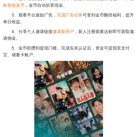
标发放金币
，金币自动折算现金。
3、观看平台激励广告，
完成广告任务
可拿到金币翻倍福利，提升
单日收益。
4、分享个人邀请链接
邀请新用户
，新人注册观看达标即可获取邀
请佣金。
5、金币积攒到提现门槛，完成实名认证后，资金可提现至支付
宝、储蓄卡账户。