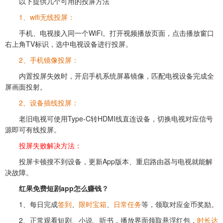
以下提供几个可用的投屏方法
1、wifi无线投屏：
手机、电视接入同一个WiFi。打开视频播放页面，点击播放窗口
右上角TV标识，选中电视设备进行投屏。
2、手机镜像投屏：
内置投屏失效时，开启手机系统屏幕镜像，匹配电视设备完成全
屏画面投射。
2、设备插线投屏：
老旧电视可使用Type-C转HDMI线直连设备，切换电视对应信号
源即可有线投屏。
投屏失败解决方法：
投屏卡顿搜不到设备，更新App版本、重启路由器与电视就能解
决故障。
红果免费短剧app怎么赚钱？
1、每日完成
签到
、
限时宝箱
、
日常任务
等，领取对应金币奖励。
2、正常观看短剧、小说、听书，播放界面领取悬浮红包，
时长达