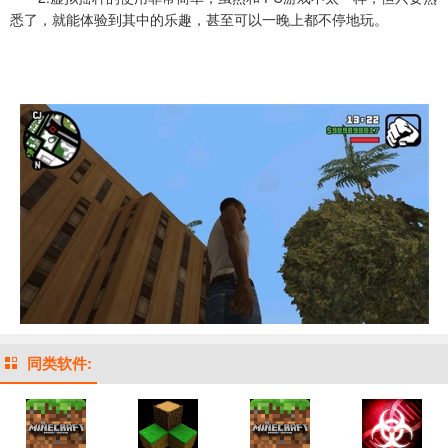
悉了，就能体验到其中的乐趣，甚至可以一晚上都不停地玩。
同类软件: