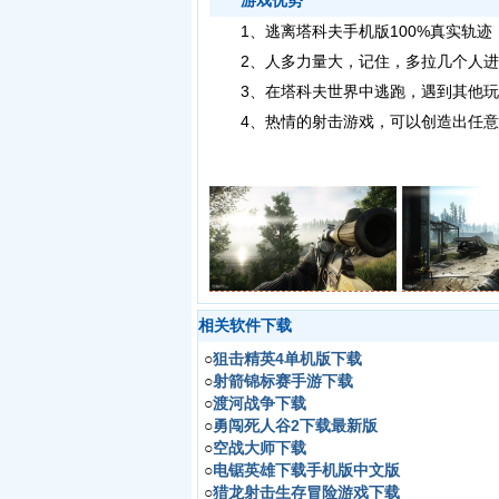
游戏优势
1、
逃离塔科夫手机版
100%真实轨
2、人多力量大，记住，多拉几个人进
3、在塔科夫世界中逃跑，遇到其他玩
4、热情的射击游戏，可以创造出任意
相关软件下载
○
狙击精英4单机版下载
○
射箭锦标赛手游下载
○
渡河战争下载
○
勇闯死人谷2下载最新版
○
空战大师下载
○
电锯英雄下载手机版中文版
○
猎龙射击生存冒险游戏下载