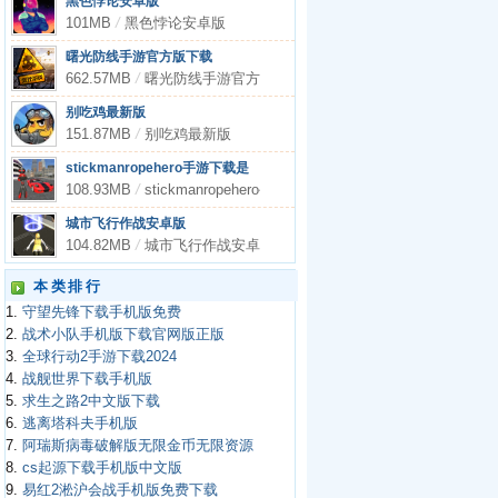
黑色悖论安卓版
101MB
/
黑色悖论安卓版
曙光防线手游官方版下载
662.57MB
/
曙光防线手游官方版下载
别吃鸡最新版
151.87MB
/
别吃鸡最新版
stickmanropehero手游下载是
108.93MB
/
stickmanropehero手游下载是
城市飞行作战安卓版
104.82MB
/
城市飞行作战安卓版
本类排行
1.
守望先锋下载手机版免费
2.
战术小队手机版下载官网版正版
3.
全球行动2手游下载2024
4.
战舰世界下载手机版
5.
求生之路2中文版下载
6.
逃离塔科夫手机版
7.
阿瑞斯病毒破解版无限金币无限资源
8.
cs起源下载手机版中文版
9.
易红2淞沪会战手机版免费下载