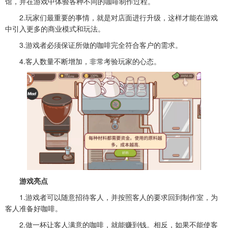
馆，并在游戏中体验各种不同的咖啡制作过程。
2.玩家们最重要的事情，就是对店面进行升级，这样才能在游戏
中引入更多的商业模式和玩法。
3.游戏者必须保证所做的咖啡完全符合客户的需求。
4.客人数量不断增加，非常考验玩家的心态。
游戏亮点
1.游戏者可以随意招待客人，并按照客人的要求回到制作室，为
客人准备好咖啡。
2.做一杯让客人满意的咖啡，就能赚到钱。相反，如果不能使客