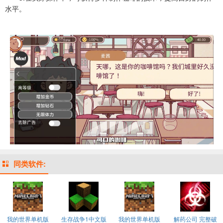
水平。
同类软件:
我的世界单机版
生存战争1中文版
我的世界单机版
解药公司 完整破