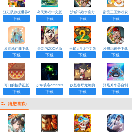
汪汪队救援世界2
岛民游戏中文版
沙威玛卷饼官方
甜品王国游戏安
024下载
版下载
卓版下载
下载
下载
下载
下载
放置地产商下载
最新的ZOOM动
当铺人生2中文版
沙琪玛传奇下载
物马牧场下载
下载
正版官方版
下载
下载
下载
下载
可口的披萨正版
少年骇客omnitrix
妖怪餐厅尤娜的
泽塔升华器自制
下载最新版
模拟器最新版本
冒险游戏下载
版下载
下载
下载
下载
下载
下载
猜您喜欢: