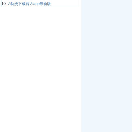
10.
Z动漫下载官方app最新版