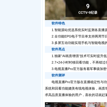
软件特色
1.智能源站优选系统实时监测各直播源
2.全功能EPG电子节目单支持两周节
3.多屏互动功能实现手机与智能电视的
软件亮点
1.独家“AI画质增强“技术可实时提升
2.7×24小时时移回看功能，不再错过
3.电视直播Pro官方版有着军事级加
软件测评
电视直播Pro官方版在直播稳定性与功
系统和回看功能媲美有线电视体验，画质
求高品质直播体验的用户，喜欢的话就赶紧