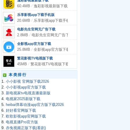
逸彩影视最新版下载
60.4MB
/
逸彩影视最新版下载
乐享影视app下载手机版
20.6MB
/
乐享影视app下载手机版
电影先生官网无广告下载
2.8MB
/
电影先生官网无广告下载
全影视app官方版下载
25.8MB
/
全影视app官方版下载
繁花影视TV电视版下载
45MB
/
繁花影视TV电视版下载
本类排行
1.
小小影视 官网版下载2026
2.
小小影视app官方版下载
3.
新电视家tv电视直播最新版
4.
电视家2025新版下载
5.
heibai弹幕动漫app官方版下载2026
6.
好好看官网版下载
7.
欧歌影视app官网版下载
8.
电视直播Pro官方版
9.
赤兔视频正版下载(看剧)