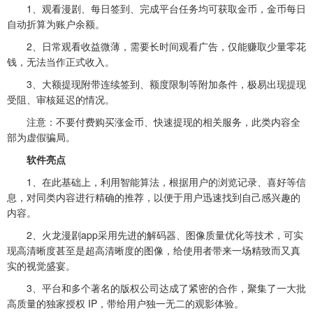
1、观看漫剧、每日签到、完成平台任务均可获取金币，金币每日
自动折算为账户余额。
2、日常观看收益微薄，需要长时间观看广告，仅能赚取少量零花
钱，无法当作正式收入。
3、大额提现附带连续签到、额度限制等附加条件，极易出现提现
受阻、审核延迟的情况。
注意：不要付费购买涨金币、快速提现的相关服务，此类内容全
部为虚假骗局。
软件亮点
1、在此基础上，利用智能算法，根据用户的浏览记录、喜好等信
息，对同类内容进行精确的推荐，以便于用户迅速找到自己感兴趣的
内容。
2、火龙漫剧app采用先进的解码器、图像质量优化等技术，可实
现高清晰度甚至是超高清晰度的图像，给使用者带来一场精致而又真
实的视觉盛宴。
3、平台和多个著名的版权公司达成了紧密的合作，聚集了一大批
高质量的独家授权 IP，带给用户独一无二的观影体验。