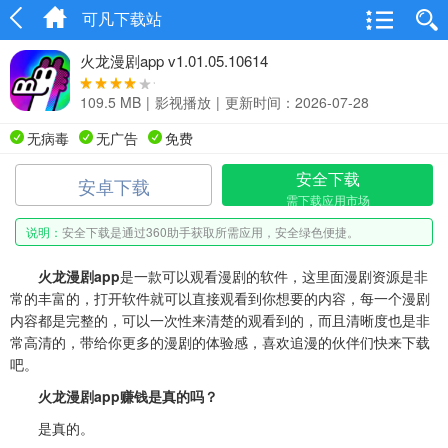
可凡下载站
火龙漫剧app v1.01.05.10614
109.5 MB
|
影视播放
|
更新时间：2026-07-28
无病毒
无广告
免费
安全下载
安卓下载
需下载应用市场
说明：
安全下载是通过360助手获取所需应用，安全绿色便捷。
火龙漫剧app
是一款可以观看漫剧的软件，这里面漫剧资源是非
常的丰富的，打开软件就可以直接观看到你想要的内容，每一个漫剧
内容都是完整的，可以一次性来清楚的观看到的，而且清晰度也是非
常高清的，带给你更多的漫剧的体验感，喜欢追漫的伙伴们快来下载
吧。
火龙漫剧app赚钱是真的吗？
是真的。