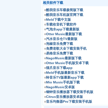
相关软件下载
○
酷我音乐车载极简版下载
○
酷我音乐车机版官网下载
○
Meld下载中文版
○
车载收音机下载软件
○
气泡水app下载最新版
○
Otter Music最新版下载
○
汽水音乐仓TV最新版
○
泡椒音乐免费下载
○
免费老歌大全下载安装手机
○
易格音乐免费下载
○
NagoMusic最新版下载
○
Otter Music手机版安卓下载
○
猫爪音乐下载app
○
Meld手机版最新音乐下载
○
聆音乐TV版最新app下载
○
Mio Music手机版下载
○
NagoMusic安卓版
○
铜钟音乐播放器下载安装手机版
○
Citrus音乐播放器安卓版
○
音乐均衡器Pro下载安装手机版