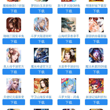
魔镜物语0.1折版
梦回白玉京折扣
新斗罗大陆GM免
明珠轩辕下载安
版
费版
卓版
下载
下载
下载
下载
啪啪三国安卓免
斗罗大陆逆转时
山海经异兽录手
甜甜的你最新版
费版
空手游0.1折版
游正版H5
H5
下载
下载
下载
下载
美人传手游官方
魔光奇迹官方正
大皇帝手游折扣
魔法来袭2026最
版
版
版
新折扣版
下载
下载
下载
下载
天使纪元最新变
守卫山海安卓版
斗罗大陆：武魂
妖游记福利折扣
态版
觉醒(打金版)
版
下载
下载
下载
下载