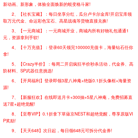
新动画、新形象，体验全面焕新的蜕变格斗家!
2、【社长宝藏】：每日坐享分红，瓜分卢卡尔金库!开启宝库领
取万元代金、命运彩色宝石、高星战魂等货物直接兑换!
3、【一元商城】：一元商城开业，商城内所有好物礼包通通1
元，资源拿到手软!
4、【十万充值】：登录60天领完100000充值卡，海量钻石任你
拿!
5、【Crazy半价】：每周二开启疯狂半价秒杀活动，代金券、高
阶材料、SP武器任意挑选!
6、【开局福利】登录即领3星八神庵+绝版0.1折头像框+海量资
源!
7、【新服狂欢】在线即送月卡+300抽+5星八神庵，免费招募直
送7星+超绝觉醒!
8、【至尊VIP】0.1折拿下草薙京NEST和超绝觉醒，尊享原版VI
P奖励!
9、【天天648】次日起，每日领648元可拆分代金券!