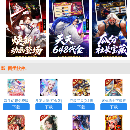
同类软件:
双生幻想免费版
斗罗大陆(打金版)
究极宝贝(0.1折
迷你勇士下载折
超究破限)
扣版
下载
下载
下载
下载