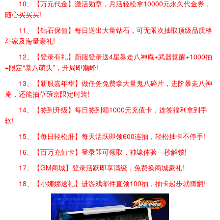
10、【万元代金】激活勋章，月活轻松拿10000元永久代金券，
随心买买买!
11、【钻石保值】每日送出大量钻石，可无限次抽取顶级品质格
斗家及海量豪礼!
12、【登录有礼】新服登录送4星暴走八神庵+武器觉醒+1000抽
+限定“暴八萌头”，开局即巅峰!
13、【新服嘉年华】做任务免费拿大量鬼八碎片，进阶暴走八神
庵，还能抽草薙京限定时装!
14、【签到升级】每日签到领1000元充值卡，连签福利拿到手
软!
15、【每日轻松肝】每天活跃即领600连抽，轻松抽卡不停手!
16、【百万充值卡】登录即可领取，神壕体验一秒解锁!
17、【GM商城】登录活跃即享满级，免费换商城豪礼!
18、【小娜娜送礼】进游戏邮件直领100抽，抽卡起步就嗨翻!