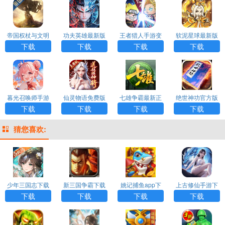
帝国权杖与文明
功夫英雄最新版
王者猎人手游变
软泥星球最新版
手游最新版
H5
态版
手游
下载
下载
下载
下载
暮光召唤师手游
仙灵物语免费版
七雄争霸最新正
绝世神功官方版
最新版
版
H5
下载
下载
下载
下载
猜您喜欢:
少年三国志下载
新三国争霸下载
姚记捕鱼app下
上古修仙手游下
载
载
下载
下载
下载
下载