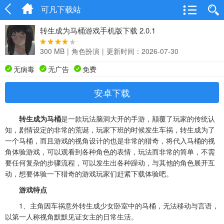
可凡下载站
转生成为马桶游戏手机版下载 2.0.1
300 MB
|
角色扮演
|
更新时间：2026-07-30
无病毒
无广告
免费
安卓下载
转生成为马桶
是一款玩法脑洞大开的手游，颠覆了玩家的传统认
知，剧情设定的非常的荒诞，玩家下班的时候发生车祸，转生成为了
一个马桶，而且游戏的视角设计的也是非常的猎奇，将代入马桶的视
角体验游戏，可以观看到各种角色的表情，玩法而非常的简单，不需
要任何复杂的步骤流程，可以发生出各种躁动，与其他的角色展开互
动，想要体验一下猎奇的游戏玩家们赶紧下载体验吧。
游戏特点
1、主角因车祸意外转生成少女卧室中的马桶，无法移动与言语，
以第一人称视角默默见证女主的日常生活。