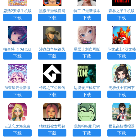
恋活2安卓手机版
黑猴子游戏官网
特工17最新版本
森林之子手机版
中文版
最新下载
24.8下载
下载
下载
下载
下载
下载
帕奎特（PARQU
沙盘战争钢铁风
星陨计划官网版
斗龙战士4双龙核
ET）手机汉化版
暴手游官方正版
下载
之战官方版下载
下载
下载
下载
下载
加查星云最新版
传说之下尘埃传
边境丧尸检察官
无极侠士官网下
下载
说汉化手机版下
手机版下载中文
载
下载
下载
下载
下载
载
版
云遗忘之海免费
糟糕我被女忍包
我想抱抱那只鳄
樱花高校模拟器
版下载
围了手游版下载
鱼游戏下载
中文版下载
下载
下载
下载
下载