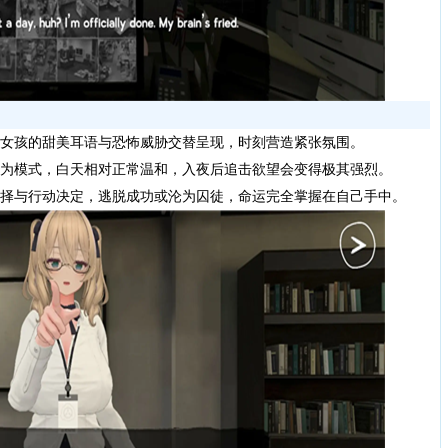
女孩的甜美耳语与恐怖威胁交替呈现，时刻营造紧张氛围。
为模式，白天相对正常温和，入夜后追击欲望会变得极其强烈。
择与行动决定，逃脱成功或沦为囚徒，命运完全掌握在自己手中。