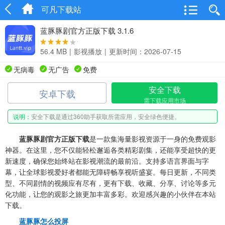
可凡下载站
蓝豚豚剧官方正版下载 3.1.6
56.4 MB
|
影视播放
|
更新时间：2026-07-15
无病毒
无广告
免费
安全下载
安卓下载
需下载应用市场
说明：
安全下载是通过360助手获取所需应用，安全绿色便捷。
蓝豚豚剧官方正版下载
是一款集海量影视资源于一身的免费观影
神器。在这里，您不仅能轻松邂逅各类精彩剧集，还能享受超快的更
新速度，确保您始终站在影视潮流的最前沿。支持多语言界面与字
幕，让全球影视爱好者都能无障碍畅享视听盛宴。每日更新，不同类
型、不同剧情的视频应有尽有，更有下载、收藏、分享、讨论等多元
化功能，让您的观影之旅更加丰富多彩。欢迎感兴趣的小伙伴在本站
下载。
蓝豚豚怎么投屏