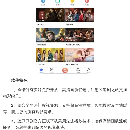
‌软件特色‌
1、承诺所有资源免费开放，高清画质任选，让您的追剧之旅更加
精彩纷呈。
2、整合全网热门影视资源，支持超高清播放、智能搜索及本地缓
存，满足您的所有观影需求。
3、蓝豚豚剧官方正版下载采用先进播放技术，确保高清画质流畅
播放，为您带来影院级的视觉享受。