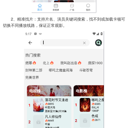
2、精准找片：支持片名、演员关键词搜索，找不到或加载卡顿可
切换不同播放线路，保证正常观影。