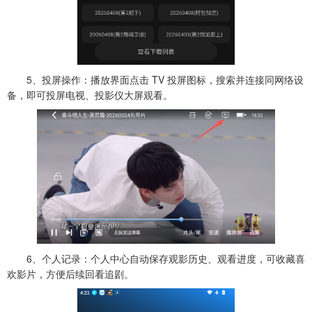
5、投屏操作：播放界面点击 TV 投屏图标，搜索并连接同网络设
备，即可投屏电视、投影仪大屏观看。
6、个人记录：个人中心自动保存观影历史、观看进度，可收藏喜
欢影片，方便后续回看追剧。