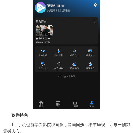
软件特色
1、手机也能享受影院级画质，音画同步，细节毕现，让每一帧都
震撼人心。