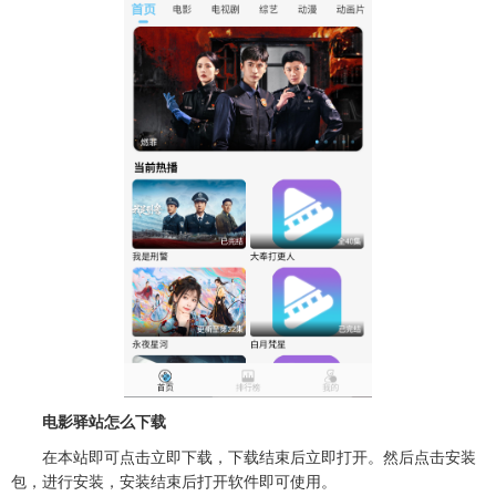
电影驿站怎么下载
在本站即可点击立即下载，下载结束后立即打开。然后点击安装
包，进行安装，安装结束后打开软件即可使用。