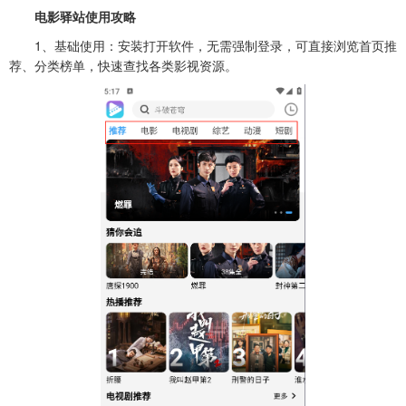
电影驿站使用攻略
1、基础使用：安装打开软件，无需强制登录，可直接浏览首页推
荐、分类榜单，快速查找各类影视资源。