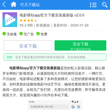
可凡下载站
电影驿站app官方下载安装最新版 v2.0.0
55.2 MB
|
影视播放
|
更新时间：2026-07-26
无病毒
无广告
免费
安全下载
安卓下载
需下载应用市场
说明：
安全下载是通过360助手获取所需应用，安全绿色便捷。
电影驿站app官方下载安装最新版
是您的私人影视乐园。精心搜
罗全网热门影视资源，从最新院线大片到经典怀旧老片，一网打尽。
不仅如此，电影驿站还配备了多种音效模式，让您的观影体验更加沉
浸。实时更新的连载电视剧与综艺节目，确保您紧跟潮流不落伍。更
值得一提的是，全程无广告打扰，无需任何充值费用，即可畅享高清
画质大片。欢迎感兴趣的小伙伴在本站下载。