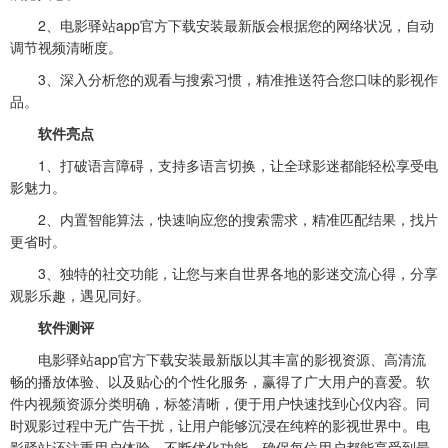
2、电影驿站app官方下载安装最新版会根据您的网络状况，自动
调节视频清晰度。
3、深入分析您的观看与搜索习惯，精准推送符合您口味的影视作
品。
软件亮点
1、打破语言障碍，支持多语言切换，让全球影迷都能轻松享受电
影魅力。
2、内置智能算法，快速响应您的搜索需求，精准匹配结果，找片
更省时。
3、独特的社交功能，让您与来自世界各地的影迷交流心得，分享
观影乐趣，遇见同好。
软件测评
电影驿站app官方下载安装最新版以其丰富的影视资源、高清流
畅的播放体验、以及贴心的个性化服务，赢得了广大用户的喜爱。软
件内视频资源分类明确，标签清晰，便于用户快速找到心仪内容。同
时观影过程中无广告干扰，让用户能够沉浸在纯粹的影视世界中。电
影驿站还注重用户体验，不断优化功能，确保每位用户都能享受到最