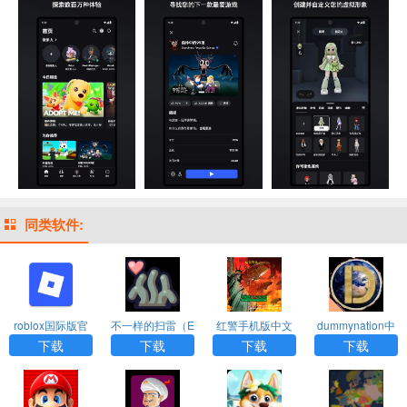
同类软件:
roblox国际版官
不一样的扫雷（E
红警手机版中文
dummynation中
网版入口
roTrapSweepe
下载
文版免费下载
下载
下载
下载
下载
r）