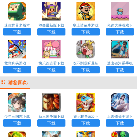
迷你世界老版本
够僵最新版下载
皇上请留步游戏
光速大侠游戏下
免费下载
下载
载
下载
下载
下载
下载
救救狗头游戏下
快乐连连看下载
吃不到我呀最新
逃出银河系手机
载
免费版
版本下载
版下载
下载
下载
下载
下载
猜您喜欢:
少年三国志下载
新三国争霸下载
姚记捕鱼app下
上古修仙手游下
载
载
下载
下载
下载
下载