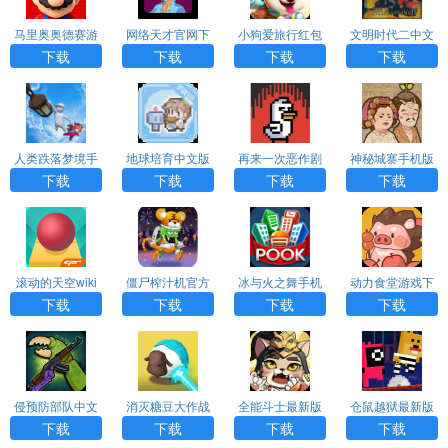
马里奥奥德赛游
网络天才官网下
小狗爱旅行红包
文明时代二中文
戏手机版中文
载安装
版下载
版
下载
下载
下载
下载
人类跌落梦境手
地球培育中文版
再来一次恶作剧
神秘城寨手机版
游免费下载
下载
下载
下载
下载
下载
下载
下载
滚动的天空wiki
僵尸榨汁机官方
冰与火之舞手机
动力食堂游戏下
完整版中文下载
正版下载
版下载
载
下载
下载
下载
下载
侵预防部队中文
消灭糖豆大作战
全能斗士最新版
仓鼠越狱最新版
版下载
游戏下载
下载
下载
下载
下载
下载
下载