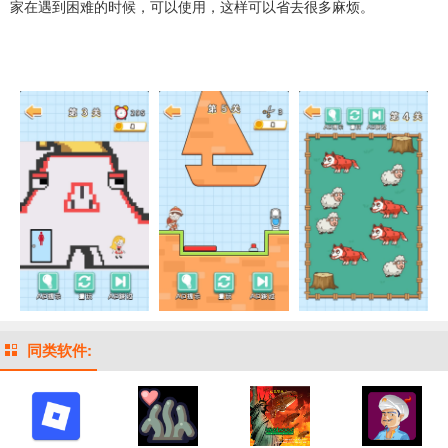
家在遇到困难的时候，可以使用，这样可以省去很多麻烦。
同类软件: