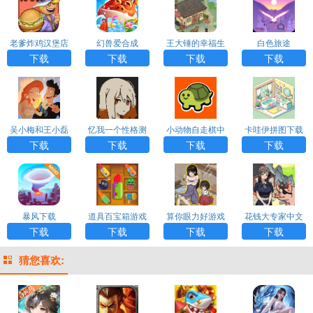
老爹炸鸡汉堡店
幻兽爱合成
王大锤的幸福生
白色旅途
下载
活
下载
下载
下载
下载
吴小梅和王小磊
忆我一个性格测
小动物自走棋中
卡哇伊拼图下载
游戏下载
试游戏
文版下载
安装手机版
下载
下载
下载
下载
暴风下载
道具百宝箱游戏
算你眼力好游戏
花钱大专家中文
下载
下载
版下载
下载
下载
下载
下载
猜您喜欢: