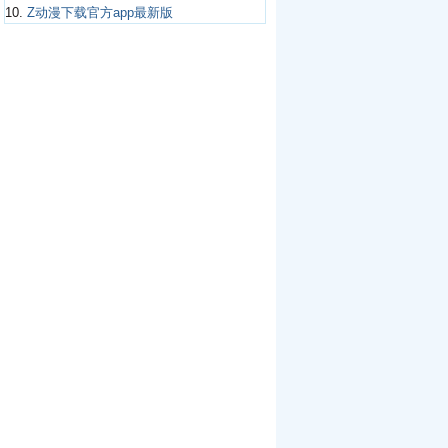
10.
Z动漫下载官方app最新版