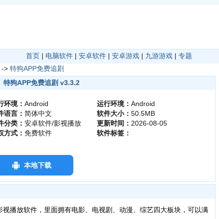
首页
|
电脑软件
|
安卓软件
|
安卓游戏
|
九游游戏
|
专题
->
特狗APP免费追剧
特狗APP免费追剧 v3.3.2
行环境：
Android
运行环境：
Android
件语言：
简体中文
软件大小：
50.5MB
件分类：
安卓软件/影视播放
更新时间：
2026-08-05
权方式：
免费软件
软件标签：
本地下载
影视播放软件，里面拥有电影、电视剧、动漫、综艺四大板块，可以满