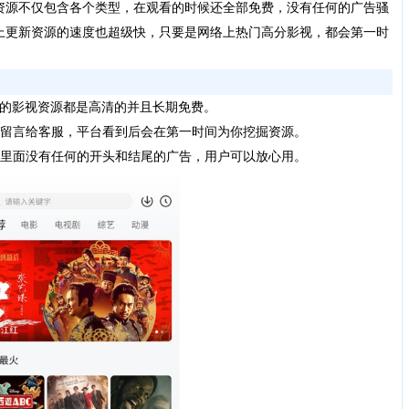
资源不仅包含各个类型，在观看的时候还全部免费，没有任何的广告骚
上更新资源的速度也超级快，只要是网络上热门高分影视，都会第一时
。
的影视资源都是高清的并且长期免费。
留言给客服，平台看到后会在第一时间为你挖掘资源。
里面没有任何的开头和结尾的广告，用户可以放心用。