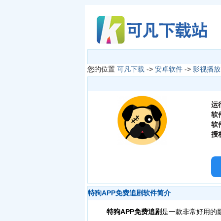
您的位置
可凡下载
->
安卓软件
->
影视播放
运
软
软
授
特狗APP免费追剧软件简介
特狗APP免费追剧
是一款非常好用的