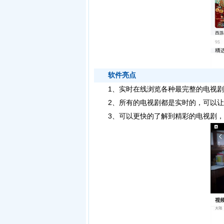
软件亮点
1、实时在线浏览各种最完整的电视剧
2、所有的电视剧都是实时的，可以让
3、可以更快的了解到精彩的电视剧，