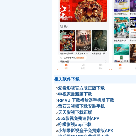
相关软件下载
○
爱看影视官方版正版下载
○
电视家最新版下载
○
RMVB 下载播放器手机版下载
○
萤石云视频下载安装手机
○
天天影视下载正版
○
555影视免费追剧APP
○
柠檬影视app下载
○
小苹果影视盒子免捐赠版APK