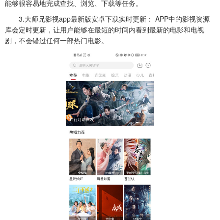
能够很容易地完成查找、浏览、下载等任务。
3.
大师兄影视app最新版安卓下载
实时更新： APP中的影视资源
库会定时更新，让用户能够在最短的时间内看到最新的电影和电视
剧，不会错过任何一部热门电影。