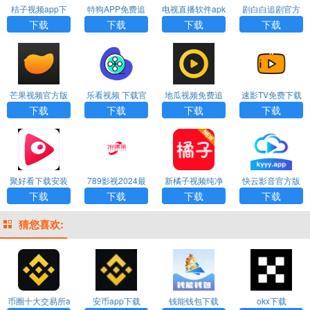
桔子视频app下
特狗APP免费追
电视直播软件apk
剧白白追剧官方
载
剧
安装包下载
版免费下载
下载
下载
下载
下载
芒果视频官方版
乐看视频 下载官
地瓜视频免费追
速影TV免费下载
下载
方版最新版
剧下载
安装
下载
下载
下载
下载
聚好看下载安装
789影视2024最
新橘子视频纯净
快云影音官方版
官方版
新版
版下载
下载
下载
下载
下载
下载
猜您喜欢:
币圈十大交易所a
安币app下载
钱能钱包下载
okx下载