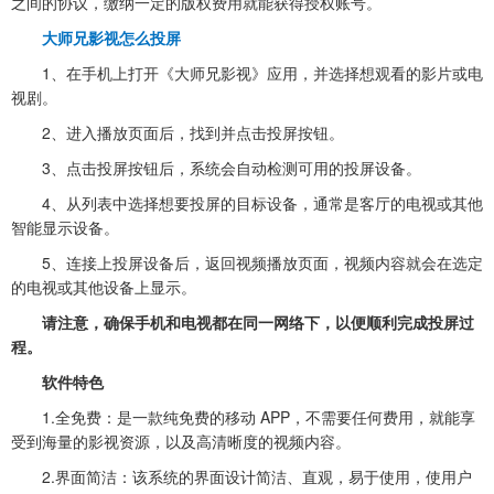
之间的协议，缴纳一定的版权费用就能获得授权账号。
大师兄影视怎么投屏
1、在手机上打开《大师兄影视》应用，并选择想观看的影片或电
视剧。
2、进入播放页面后，找到并点击投屏按钮。
3、点击投屏按钮后，系统会自动检测可用的投屏设备。
4、从列表中选择想要投屏的目标设备，通常是客厅的电视或其他
智能显示设备。
5、连接上投屏设备后，返回视频播放页面，视频内容就会在选定
的电视或其他设备上显示。
请注意，确保手机和电视都在同一网络下，以便顺利完成投屏过
程。
软件特色
1.全免费：是一款纯免费的移动 APP，不需要任何费用，就能享
受到海量的影视资源，以及高清晰度的视频内容。
2.界面简洁：该系统的界面设计简洁、直观，易于使用，使用户