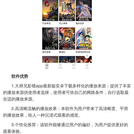
软件优势
1.
大师兄影视app最新版安卓下载
多样化的播放来源：提供了丰富
的播放来源供使用者选择，使用者可依自己的网路条件，自行选取最
合适的播放来源。
2.高清晰流畅的播放效果：本软件为用户带来了高清晰度、平滑
的播放效果，给人一种沉浸式观看的感觉。
3.个性化推荐：该软件能够通过用户的偏好，为用户提供更好的
观看体验。