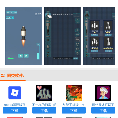
同类软件:
roblox国际版官
不一样的扫雷（E
红警手机版中文
网络天才官网下
网版入口
roTrapSweepe
下载
载安装
下载
下载
下载
下载
r）