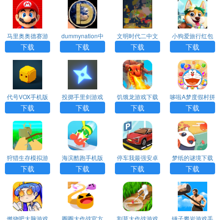
马里奥奥德赛游
dummynation中
文明时代二中文
小狗爱旅行红包
戏手机版中文
文版免费下载
版
版下载
下载
下载
下载
下载
代号VOX手机版
投掷手里剑游戏
饥饿龙游戏下载
哆啦A梦度假村拼
下载
最新版下载
图游戏下载
下载
下载
下载
下载
狩猎生存模拟游
海滨酷跑手机版
停车我最强安卓
梦纸的谜境下载
戏下载
下载安装
版下载
下载
下载
下载
下载
燃烧吧大脑游戏
圈圈大作战官方
割草大作战游戏
锤子攀岩游戏手