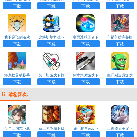
下载
正版下载
下载
机版下载
下载
下载
下载
下载
我不是飞剑游戏
冰块切割游戏下
桌面冰球王者下
车祸英雄完整版
下载
载
载安装
游戏下载
下载
下载
下载
下载
海底世界模拟手
切一切游戏下载
剑术大师游戏下
僵尸别追我游戏
游下载
载安装
下载
下载
下载
下载
下载
猜您喜欢:
少年三国志下载
新三国争霸下载
姚记捕鱼app下
上古修仙手游下
载
载
下载
下载
下载
下载