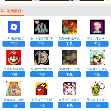
同类软件:
roblox国际版官
不一样的扫雷（E
红警手机版中文
网络天才官网下
网版入口
roTrapSweepe
下载
载安装
下载
下载
下载
下载
r）
马里奥奥德赛游
dummynation中
文明时代二中文
小狗爱旅行红包
戏手机版中文
文版免费下载
版
版下载
下载
下载
下载
下载
快乐多多app免
太空杀官方正版
矿牛守卫游戏下
脑洞贼溜游戏下
费下载
下载
载
载
下载
下载
下载
下载