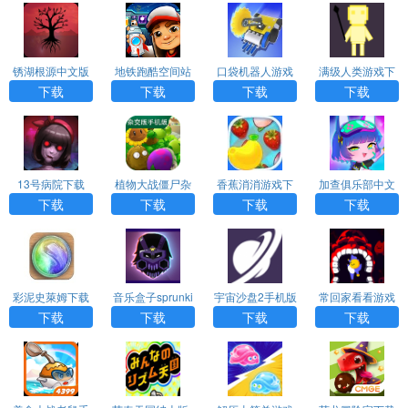
锈湖根源中文版
地铁跑酷空间站
口袋机器人游戏
满级人类游戏下
下载
版本下载安装
载
下载
下载
下载
下载
13号病院下载
植物大战僵尸杂
香蕉消消游戏下
加查俱乐部中文
交版下载
载
版下载
下载
下载
下载
下载
彩泥史萊姆下载
音乐盒子sprunki
宇宙沙盘2手机版
常回家看看游戏
下载
下载
下载
下载
下载
下载
下载