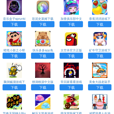
音乐盒子sprunki
彩泥史萊姆下载
加查俱乐部中文
香蕉消消游戏下
下载
版下载
载
下载
下载
下载
下载
蜡笔小新之小帮
快乐多多app免
太空杀官方正版
矿牛守卫游戏下
手大作战安卓版
费下载
下载
载
下载
下载
下载
下载
脑洞贼溜游戏下
锈湖根源中文版
常回家看看游戏
美食大战老鼠手
载
下载
下载
游下载
下载
下载
下载
下载
节奏天国绅士版v
解压太简单游戏
萌龙冒险家下载
减肥逆袭人生游