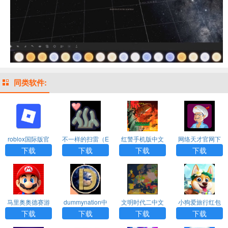
同类软件:
roblox国际版官
不一样的扫雷（E
红警手机版中文
网络天才官网下
网版入口
roTrapSweepe
下载
载安装
下载
下载
下载
下载
r）
马里奥奥德赛游
dummynation中
文明时代二中文
小狗爱旅行红包
戏手机版中文
文版免费下载
版
版下载
下载
下载
下载
下载