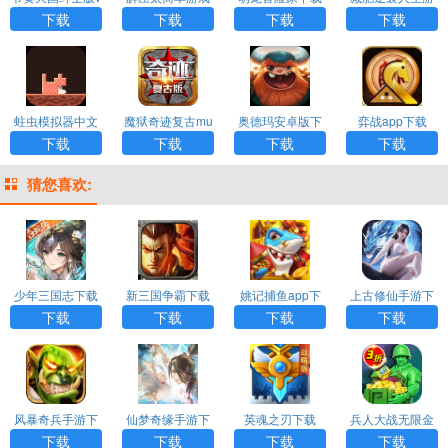
5.27.36
下载
最新版安装
戏下载
下载
下载
下载
下载
蛀虫模拟器中文
魔狱奇迹复古mu
奥德玛安卓版下
弈战app下载
版下载
下载
载
下载
下载
下载
下载
猜您喜欢:
少年三国志下载
新三国争霸下载
姚记捕鱼app下
上古修仙手游下
载
载
下载
下载
下载
下载
风暴奇兵手游下
仙梦奇缘手游下
英魂之刃下载
兵人大战无限金
载
载
币版
下载
下载
下载
下载